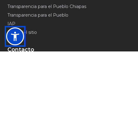
Transparencia para el Pueblo Chiapas
Transparencia para el Pueblo
IAP
Mapa del sitio
Contacto
Av. Ubilio García s/n Barrio Centro, Altamirano Chiapas.
C.P. 30190
0000000000
transparencia@altamirano.gob.mx
Unidad de Transparencia